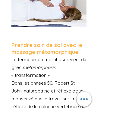
Prendre soin de soi avec le
massage métamorphique
Le terme «métamorphose» vient du
grec
metamórphōsis
« transformation ».
Dans les années 50, Robert St
John, naturopathe et réflexologue,
a observé que le travail sur la zone
réflexe de la colonne vertébrale au
niveau des pieds, des mains et de
la tête, au-delà d’une influence sur
le physique, avait principalement